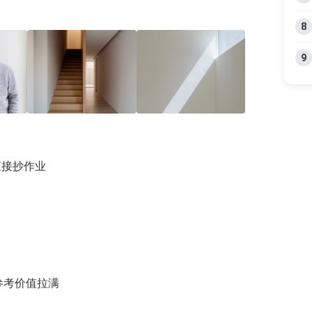
8
9
+4
直接抄作业
参考价值拉满