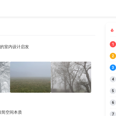
1
随笔的室内设计启发
2
3
4
5
+5
6
秘极简空间本质
7