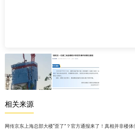
相关来源
网传京东上海总部大楼“歪了”？官方通报来了！真相并非楼体