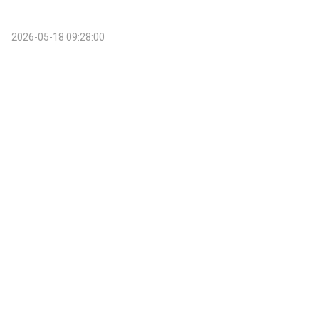
2026-05-18 09:28:00