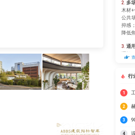
2.
多
木材
公共
抑感
降低
3.
通
逻辑
间安
景，
行
1
2
3
4