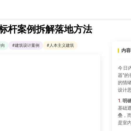
 标杆案例拆解落地方法
转向
#建筑设计案例
#人本主义建筑
内容
今日
器”
的情
设计
1.
明
基础
叠，
是室