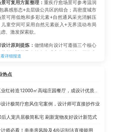
场景可复用方案整理：
重疾疗愈场景可参考温润
+包裹感形态+去层级公共区的组合；高密度城市
场景可用低饱和多彩元素+自然通风采光消解压
；儿童空间可采用自然元素嵌入+无界流动布局
焦虑、激发探索欲。
用设计原则提炼：
做情绪向设计可遵循三个核心
，从单一视觉导向转向全感官体验设计，平衡空
查看详细报道
全感与适度探索性，打造低压力的自主社交场
精准匹配用户的情绪价值需求。
业热点
工业红砖造12000㎡高端庄园餐厅，成设计优质范本
赫设计极简疗愈风住宅案例，设计师可直接抄作业
90后人宠共居极简私宅 刷新宠物友好设计新范式
设计师必看！串串房风险及4步识别法直接能用