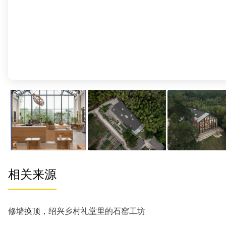
相关来源
修墙换顶，绍兴乡村礼堂里的石窑工坊