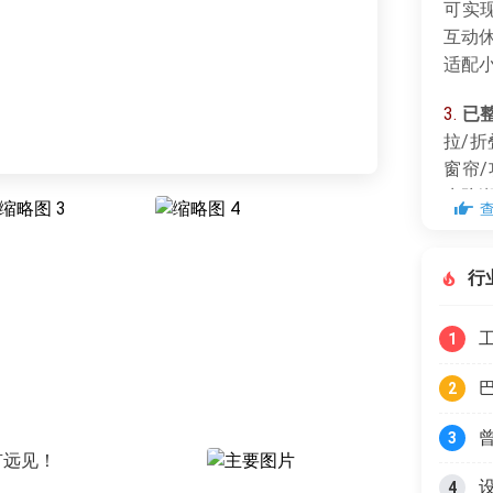
可实
互动
适配
3.
已
拉/
窗帘
水防
目中
行
1
2
3
有远见！
4