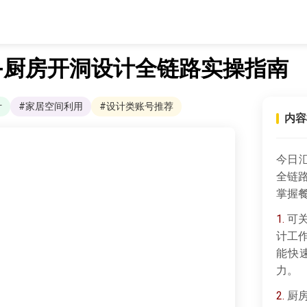
+厨房开洞设计全链路实操指南
计
#家居空间利用
#设计类账号推荐
内容
今日
全链
掌握
1.
可关
计工
能快
力。
2.
厨房