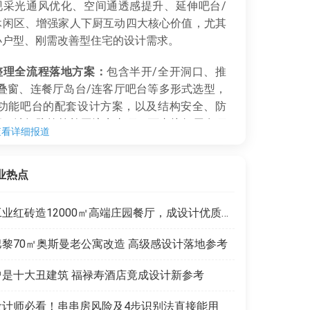
现采光通风优化、空间通透感提升、延伸吧台/
休闲区、增强家人下厨互动四大核心价值，尤其
小户型、刚需改善型住宅的设计需求。
整理全流程落地方案：
包含半开/全开洞口、推
折叠窗、连餐厅岛台/连客厅吧台等多形式选型，
/功能吧台的配套设计方案，以及结构安全、防
潮、油烟防控等施工注意事项，可直接复用在项
查看详细报道
。
业热点
工业红砖造12000㎡高端庄园餐厅，成设计优质范本
巴黎70㎡奥斯曼老公寓改造 高级感设计落地参考
曾是十大丑建筑 福禄寿酒店竟成设计新参考
设计师必看！串串房风险及4步识别法直接能用