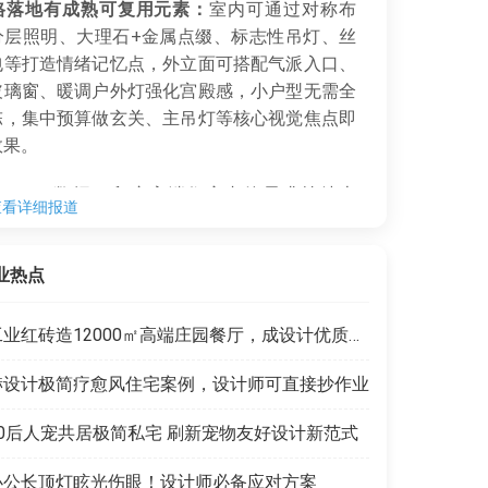
格落地有成熟可复用元素：
室内可通过对称布
分层照明、大理石+金属点缀、标志性吊灯、丝
包等打造情绪记忆点，外立面可搭配气派入口、
玻璃窗、暖调户外灯强化宫殿感，小户型无需全
陈，集中预算做玄关、主吊灯等核心视觉焦点即
效果。
tatista数据，印度高端住宅内饰需求持续上
查看详细报道
业主更愿意为生活方式导向的设计付费，深耕印
场的设计师可重点布局该类风格，拓展业务增
业热点
工业红砖造12000㎡高端庄园餐厅，成设计优质范本
赫设计极简疗愈风住宅案例，设计师可直接抄作业
90后人宠共居极简私宅 刷新宠物友好设计新范式
办公长顶灯眩光伤眼！设计师必备应对方案