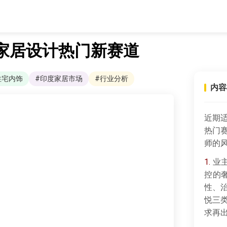
家居设计热门新赛道
住宅内饰
#印度家居市场
#行业分析
内容
近期
热门
师的
1.
业主
控的
性、
悦三
求再