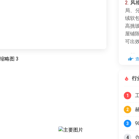
2.
风
局、
绒软
高挑
屋铺
可出
3.
据S
涨，
度市
行
量。
1
2
3
4