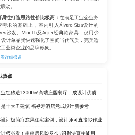
效联动。
间调性打造思路性价比极高：
在满足工业企业务
需求的基础上，室内引入Álvaro Siza设计的
alves沙发、Minotti及Arper经典款家具，仅用少
名设计单品就快速强化了空间当代气质，完美适
技工业类企业的品牌形象。
查看详细报道
建项目的协调思路可直接参考：
新建筑体量与原
区对齐沿街排布，不破坏原有园区功能与体量连
业热点
，保障了建筑群整体视觉统一性。
工业红砖造12000㎡高端庄园餐厅，成设计优质范本
曾是十大丑建筑 福禄寿酒店竟成设计新参考
赫设计极简疗愈风住宅案例，设计师可直接抄作业
设计师必看！串串房风险及4步识别法直接能用