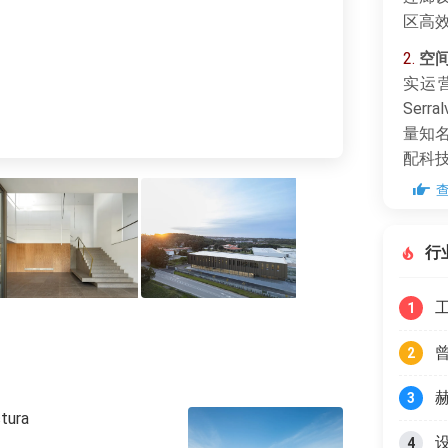
区高
2.
空
实运营
Serr
量知
配科
3.
扩
有园
行
续性
1
2
3
ura
4