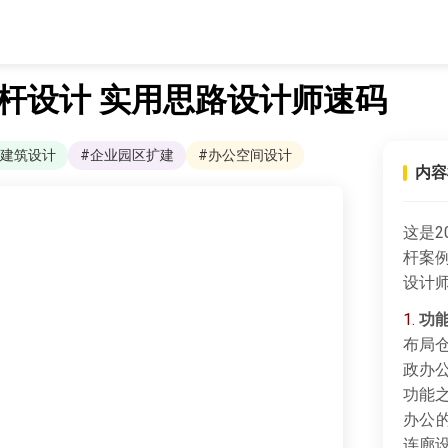
标杆设计 实用思路设计师速码
#建筑设计
#企业园区扩建
#办公空间设计
内容
这是2
杆案
设计
1.
功
布局
政办
功能
办公
连廊