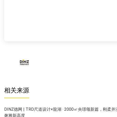
相关来源
DINZ德网 | TRD尺道设计×龍湖 · 2000㎡央璟颂新篇，刚柔
奢雅新高度