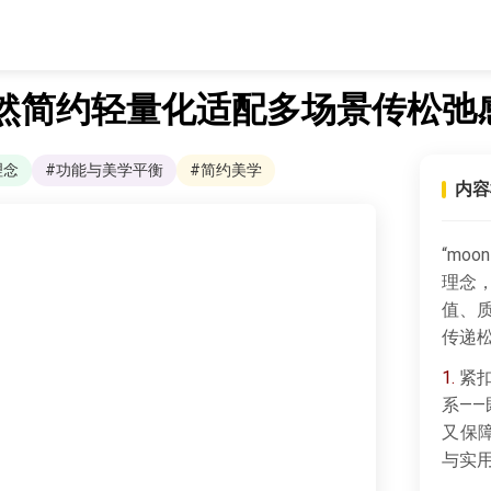
然简约轻量化适配多场景传松弛
理念
#功能与美学平衡
#简约美学
内容
“mo
理念
值、
传递
1.
紧扣
系——
又保
与实