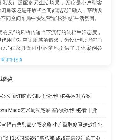
量化设计适配多元生活场景，无论是小户型客
休闲角落还是开放式空间都能灵活融入，帮助设
在不同空间布局中快速营造“松弛感”生活氛围。
而有灵”的风格传递当下流行的纯粹生活态度，
现代用户对空间质感的追求，为设计师理解“自
约风”在家具设计中的落地提供了具体案例参
查看详细报道
业热点
办公长顶灯眩光伤眼！设计师必备应对方案
ona Maco艺术周私宅展 室内设计师必看干货
50㎡轻古典刚需小宅改造 小户型装修直接抄作业
厦门210米国际银行新总部 成超高层设计施工参考范本