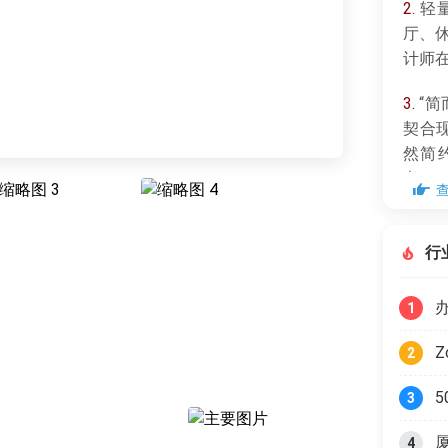
2.
轻
厅、
计师
3.
“简
契合
然简
考。
行
1
Z
2
3
4