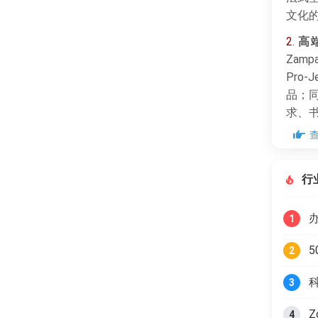
文化
2.
高
Zam
Pro
品；
求、
老设
路径
行
1
2
3
Z
4