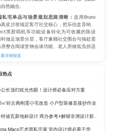
的自然融合。
端私宅单品与场景规划思路清晰：
选用Bruno
pa真皮沙发锚定客厅社交核心，把乐伯盒音响、
-Ject黑胶唱机等功能设备转化为可收藏的陈设
同时做足场景分层，客厅兼顾社交围合与独处需
书房整合阅读赏物会谈功能、老人房做低负担适
计，为全龄段高端私宅设计提供了可落地的参考
查看详细报道
。
业热点
办公长顶灯眩光伤眼！设计师必备应对方案
50㎡轻古典刚需小宅改造 小户型装修直接抄作业
科特迪瓦新地标设计 商办参考+解锁非洲设计新商机
ona Maco艺术周私宅展 室内设计师必看干货