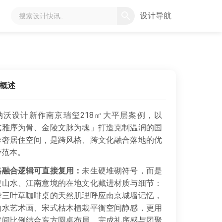
设计导航
概述
纳沃设计新作南京瑞玺218㎡大平层案例，以
式雅序为骨、金陵文脉为魂」打造克制温润的国
雅奢居住空间，是跨风格、跨文化融合落地的优
考范本。
格融合逻辑可直接复用：
未生硬堆砌符号，而是
陵山水、江南意境的在地文化藏进材质与细节：
华三叶草咖啡桌的天然肌理呼应南京城墙记忆，
山水艺术画、宋式枯木植栽平衡空间静感，更用
空间比例结合东方圆桌布局，完成礼序感与团聚