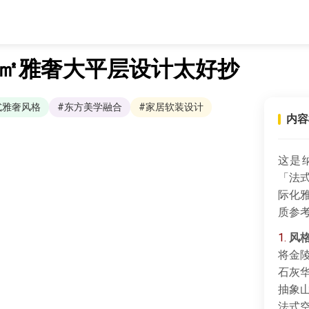
8㎡雅奢大平层设计太好抄
式雅奢风格
#东方美学融合
#家居软装设计
内容
这是
「法
际化
质参
1.
风
将金
石灰
抽象
法式