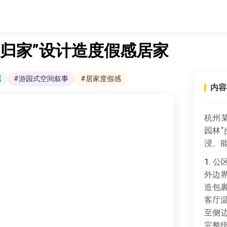
归家”设计造度假感居家
居
#游园式空间叙事
#居家度假感
内容
杭州
园林
浸、
1.
公区
外边
造包
客厅
至侧
完整