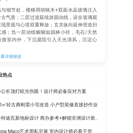
与细节处，楼梯用胡桃木+双面水晶玻璃注入
中古气质；二层过道延续游园动线，设全玻璃观
实现景观与心境双重释放；玄关纵向延伸营造归
式感；负一层动线蜿蜒如园林小径，毛石/天然
衔接室内外，下沉庭院引入天光清风，沉淀心
查看详细报道
区营造上，主卧大套房用铁艺架子床打造通透
感；客厅夜景借壁炉暖意与院景蓝调，定格温馨
业热点
；各空间以木色、光影呼应自然，从公区到私密
均实现“与自然对话”的气韵相通，让居家成为长
浸的度假。
办公长顶灯眩光伤眼！设计师必备应对方案
50㎡轻古典刚需小宅改造 小户型装修直接抄作业
科特迪瓦新地标设计 商办参考+解锁非洲设计新商机
ona Maco艺术周私宅展 室内设计师必看干货