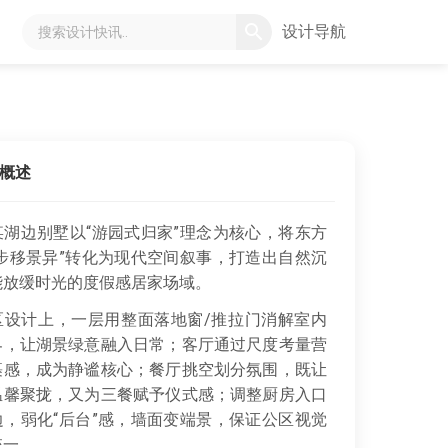
设计导航
概述
某湖边别墅以“游园式归家”理念为核心，将东方
“步移景异”转化为现代空间叙事，打造出自然沉
能放缓时光的度假感居家场域。
设计上，一层用整面落地窗/推拉门消解室内
界，让湖景绿意融入日常；客厅通过尺度考量营
裹感，成为静谧核心；餐厅挑空划分氛围，既让
温馨聚拢，又为三餐赋予仪式感；调整厨房入口
边，弱化“后台”感，墙面变端景，保证公区视觉
统一。