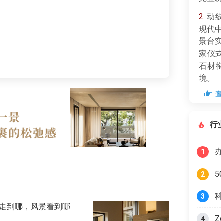
2.
动线
现代
景台
家仪
石材
境。
3.
功能
度假
行
氛围
区，
久沉
1
2
3
步走到哪，风景看到哪
Z
4