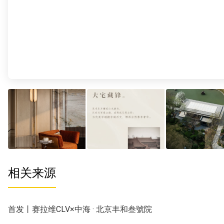
相关来源
首发丨赛拉维CLV×中海 · 北京丰和叁號院