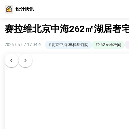
设计快讯
赛拉维北京中海262㎡湖居奢
2026-05-07 17:04:40
#北京中海·丰和叁號院
#262㎡样板间