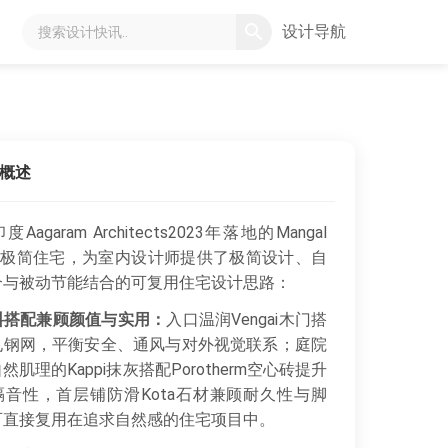
设计导航
概述
Aagaram Architects2023年落地的Mangal
du极简住宅，为室内设计师提供了极简设计、自
合与被动节能结合的可复用住宅设计思路：
料搭配兼顾颜值与实用：
入口温润Vengai木门搭
孔钢网，平衡安全、通风与对外视觉联系；庭院
然肌理的Kappi抹灰搭配Porotherm空心砖提升
隔音性，首层铺防滑Kota石材兼顾耐久性与脚
可直接复用在追求自然感的住宅项目中。