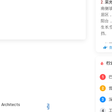
2.
采
南侧
居区
阳台
生长
挡。
3.
氛
木元
光，
行
低成
1
2
3
rchitects
4