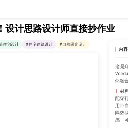
！设计思路设计师直接抄作业
简住宅设计
#住宅建筑设计
#自然采光设计
内容
这是印度
Vee
然融
1.
材
配穿
用带自
隔热
感，