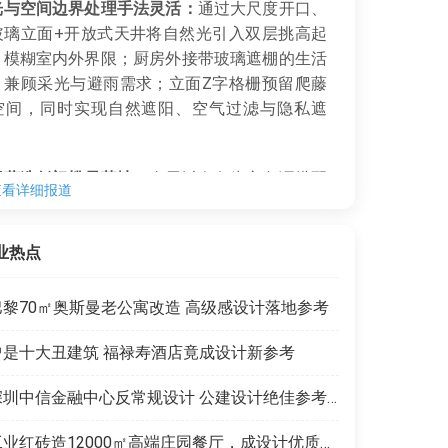
光与空间边界处理手法灵活：
通过大尺度开口、
玻璃立面+开放式天井将自然光引入双层挑高起
，模糊室内外界限；厨房外接带玻璃遮棚的生活
，兼顾采光与避雨需求；立面Z字格栅预留爬藤
空间，同时实现自然遮阳、空气过滤与隐私遮
围营造低门槛易落地：
全屋以白灰为主色调搭配
查看详细报道
素中和冷感，选平价宜家纸质灯打造柔和漫射
卧室整面玻璃配上层露台垂落的藤蔓柔化光线，
业热点
本就能做出静谧松弛的居住氛围。
巴黎70㎡奥斯曼老公寓改造 高级感设计落地参考
曾是十大丑建筑 福禄寿酒店竟成设计新参考
深圳中信金融中心反常规设计 公建设计绝佳参考范本
工业红砖造12000㎡高端庄园餐厅，成设计优质范本