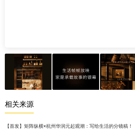
相关来源
【首发】矩阵纵横×杭州华润元起观潮：写给生活的分镜稿！