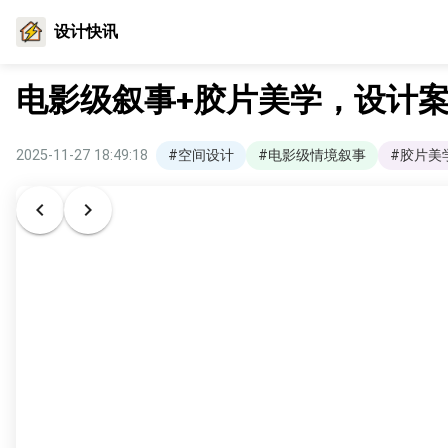
设计快讯
电影级叙事+胶片美学，设计
2025-11-27 18:49:18
#空间设计
#电影级情境叙事
#胶片美