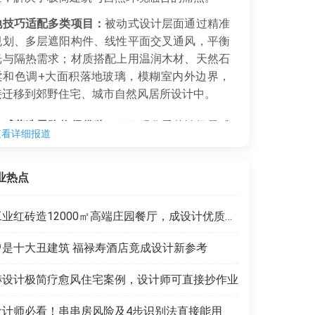
地技巧适配多类项目：
被动式设计层面通过精准
规划、多层遮阳构件、线性平面交叉通风，平衡
光与隔热需求；材质搭配上用温润木材、天然石
柔和色调+大面积落地玻璃，模糊室内外边界，
接迁移到郊野住宅、城市自然风居所设计中。
验感营造思路值得借鉴：
项目强化季节性场景感
查看详细报道
通过直角延伸露台划分功能动线、分区设置私
公区、泳池借山景造氛围感，帮设计师跳出单一
业热点
思维，强化空间的场景情绪价值。
工业红砖造12000㎡高端庄园餐厅，成设计优质范本
曾是十大丑建筑 福禄寿酒店竟成设计新参考
赫设计极简疗愈风住宅案例，设计师可直接抄作业
设计师必看！串串房风险及4步识别法直接能用