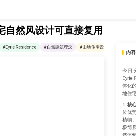
宅自然风设计可直接复用
#Eyrie Residence
#自然建筑理念
#山地住宅设计
内容
今日分
Eyr
体化
地住
1.
核
位优
植物
极简
然体