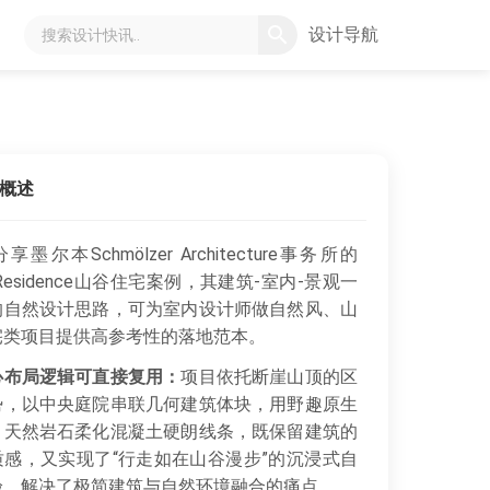
设计导航
概述
享墨尔本Schmölzer Architecture事务所的
ie Residence山谷住宅案例，其建筑-室内-景观一
的自然设计思路，可为室内设计师做自然风、山
宅类项目提供高参考性的落地范本。
心布局逻辑可直接复用：
项目依托断崖山顶的区
势，以中央庭院串联几何建筑体块，用野趣原生
、天然岩石柔化混凝土硬朗线条，既保留建筑的
质感，又实现了“行走如在山谷漫步”的沉浸式自
验，解决了极简建筑与自然环境融合的痛点。