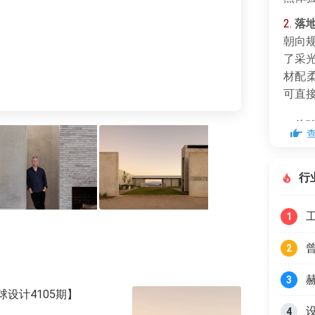
2.
落
朝向
了采
材配
可直
3.
体
知，
密/
行
硬装
1
2
3
【环球设计4105期】
4