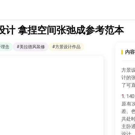
设计 拿捏空间张弛成参考范本
计理念
#美拉德风装修
#方景设计作品
内容
方景
计的
了可
1.
14
原有
差、
共处
主卧
设计