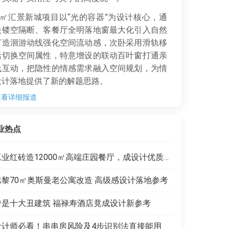
0㎡汇景新城项目以“光的容器”为设计核心，通
关镂空隔断、客餐厅全明落地窗最大化引入自然
打造洄游动线强化空间流动感，次卧采用滑轨移
活切换空间属性，特意增设的联动百叶窗打通亲
线互动，把隐性的情感需求融入空间规划，为情
设计落地提供了新的解题思路。
查看详细报道
业热点
工业红砖造12000㎡高端庄园餐厅，成设计优质范本
巴黎70㎡奥斯曼老公寓改造 高级感设计落地参考
曾是十大丑建筑 福禄寿酒店竟成设计新参考
设计师必看！串串房风险及4步识别法直接能用