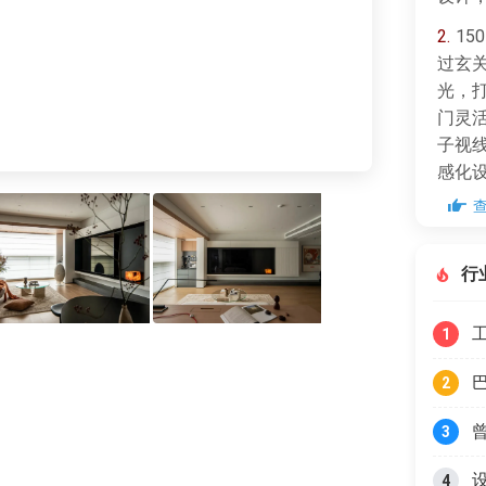
2.
15
过玄
光，
门灵
子视
感化
行
1
2
3
4