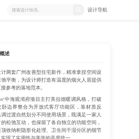
设计导航
概述
设计两套广州改善型住宅新作，精准拿捏空间设
张弛平衡，为设计师打造有温度的烟火人居提供
直接参考的落地范本。
0㎡中海观澔府项目主打美拉德暖调风格，打破
次卧边界整合为开放式客厅功能区，靠材质反
色调过渡自然划分不同使用场景，既满足一家人
时的松弛互动，也保留了各自独立的功能空间，
通顶收纳柜隐形化处理、卫生间干湿分区的细节
，实现了实用性与美学的高度统一。