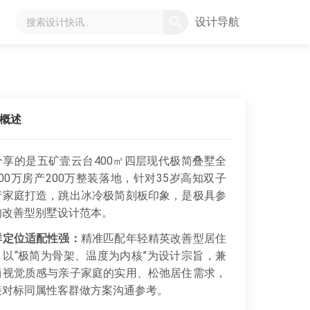
设计导航
概述
分享的是五矿壹云台400㎡四层现代极简叠墅全
00万房产200万整装落地，针对35岁高知双子
产家庭打造，跳出冰冷极简刻板印象，是极具参
的改善型别墅设计范本。
群定位适配性强：
精准匹配年轻精英改善型居住
，以“极简为骨架、温度为内核”为设计宗旨，兼
简视觉质感与亲子家庭的实用、松弛居住需求，
接对标同属性客群做方案沟通参考。