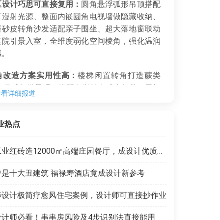
区设计巧思可直接复用：
圆角悬浮弧形吊顶搭配
灯漫射光源、整面内嵌圆角电视墙做隐藏收纳、
磨砂皮转角沙发适配亲子围坐、超大落地窗联动
庭院引景入室，全维度弱化空间棱角，强化温润
感。
角改造方案实用性高：
楼梯闲置转角打造蕨类
石+月球灯微景观，搭配内嵌踏步感应灯带、黑框
查看详细报道
玻璃护栏，同时解决楼梯间阴暗、空间浪费、儿
全防护三大痛点，可直接移植到同类叠墅/别墅
业热点
中。
工业红砖造12000㎡高端庄园餐厅，成设计优质范本
曾是十大丑建筑 福禄寿酒店竟成设计新参考
赫设计极简疗愈风住宅案例，设计师可直接抄作业
设计师必看！串串房风险及4步识别法直接能用