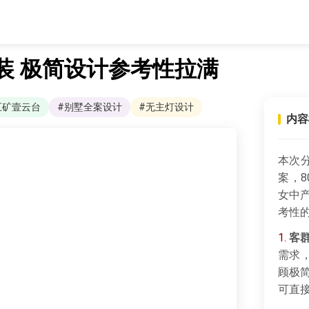
0万装 极简设计参考性拉满
五矿壹云台
#别墅全案设计
#无主灯设计
内容
本次
案，8
女中
考性
1.
客
需求
顾极
可直