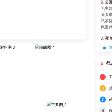
2.
公
无主
圆弧
私家
氛围
3.
死
+山
极简
童安
行
方案
1
2
3
4