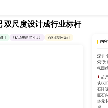
吧 双尺度设计成行业标杆
间设计
#矿场主题空间设计
#商业空间设计
内容
深圳南
索”
氛围
1.
超尺
块模
石阵
巨石
多元
感。