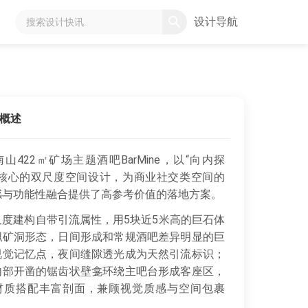
设计导航
概述
山422㎡矿场主题酒吧BarMine，以“向内探
为核心的双尺度空间设计，为商业社交类空间的
感与功能性融合提供了高参考价值的落地方案。
度建构自带引流属性，用5块近5米高的巨石体
拟矿洞形态，日间形成和常规酒吧差异明显的巨
视觉记忆点，夜间缝隙透光成为天然引流标识；
内部开凿的锯齿状壁龛环绕主吧台形成客座区，
材质搭配丰富剖面，兼顾视觉质感与空间包裹