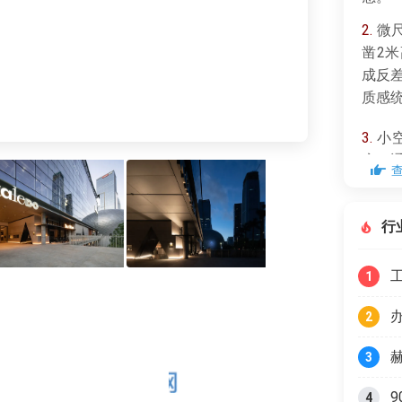
2.
微尺
凿2
成反
质感
3.
小
房，
到电
盖轻
行
1
2
3
4