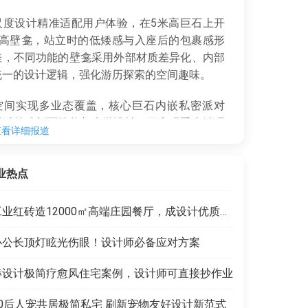
度设计精准适配用户体验，在5米高巨石上开
米高壁龛，站立时的低矮感与入座后的包裹感形
差，不同功能的壁龛采用外部材质差异化、内部
统一的设计逻辑，强化游历探索的空间趣味。
空间实现多业态覆盖，核心巨石内嵌私密派对
通过特殊剖面结构与声学设计，可实现爵士清吧
查看详细报道
音派对场的氛围快速切换，400余平空间就能覆
社交、深度社交、主题派对多元运营需求。
业热点
工业红砖造12000㎡高端庄园餐厅，成设计优质范本
办公长顶灯眩光伤眼！设计师必备应对方案
赫设计极简疗愈风住宅案例，设计师可直接抄作业
90后人宠共居极简私宅 刷新宠物友好设计新范式