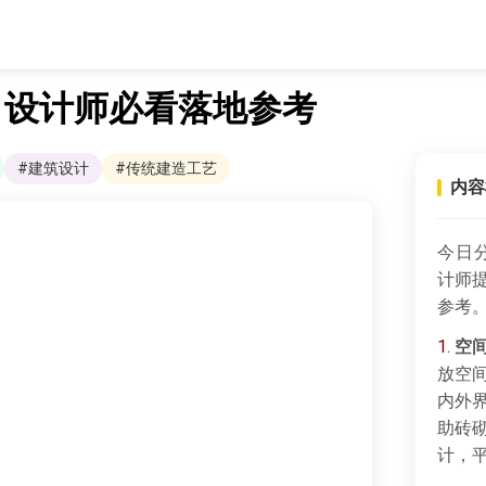
计 设计师必看落地参考
#建筑设计
#传统建造工艺
内容
今日
计师
参考
1.
空
放空
内外
助砖
计，