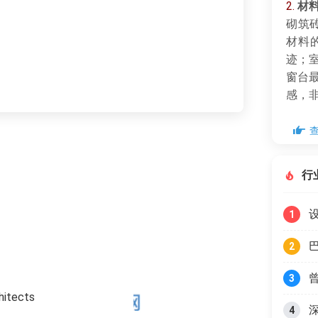
2.
材
砌筑
材料
迹；室
窗台
感，
行
1
2
3
itects
4