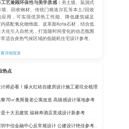
料工艺兼顾环保性与美学质感：
夯土墙、鼠洞式
砖墙、回收钢材、传统门格洛尔瓦等本土/回收
的应用，可实现优异热工性能、降低建筑碳足
内搭配氧化物饰面、皮革面Kota石材，结合低
最大化引入自然光，打造随时间变化的动态氛围
非常适合炎热气候区域的低能耗住宅设计参考。
查看详细报道
业热点
设计师必看！爆火红砖自建房设计施工避坑全梳理
巴黎70㎡奥斯曼老公寓改造 高级感设计落地参考
曾是十大丑建筑 福禄寿酒店竟成设计新参考
深圳中信金融中心反常规设计 公建设计绝佳参考范本