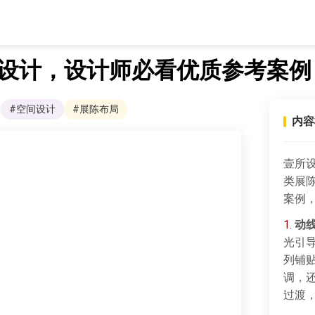
厅设计，设计师必看优质参考案例
#空间设计
#展陈布局
内容
壹所设
类展
案例
1.
动
光引
列铺
调，
过渡