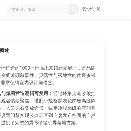
设计导航
概述
计打造的1000㎡悍高未来馆新品展厅，是品牌
陈空间兼顾叙事性、灵活性与落地性的优质参考
，非常值得室内设计师借鉴。
线与氛围营造逻辑可复用：
通过环形走道收敛控
导观者情绪聚焦，搭配小规格黑灰花岗岩离缝阵
贴、入口原石叠放造景，锚定冷峻高级的空间基
还设置门禁实现公共展区到专属发布空间的自然
，提供了完整的展陈情绪引导落地方案。