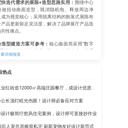
配快迭代需求的展陈+造型思路实用：
围绕中心
筒做扭动曲面造型，既消隐机电、释放周边净
又成为视觉核心；采用脱离结构的散落式展陈布
给产品更新留足灵活度，解决了品牌展厅产品迭
的共性痛点。
杂造型建造方案可参考：
核心曲面筒采用“数字
+手工切割”的混合模式，既保证造型精度，又通
查看详细报道
缝把控把受力逻辑转化为视觉韵律，给复杂异形
落地提供了可复制的工艺路径。
业热点
工业红砖造12000㎡高端庄园餐厅，成设计优质范本
办公长顶灯眩光伤眼！设计师必备应对方案
赫设计极简疗愈风住宅案例，设计师可直接抄作业
90后人宠共居极简私宅 刷新宠物友好设计新范式