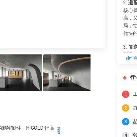
2.
适
核心
高，
局，
代快
3.
复
制模
过分
空间
行
1
2
3
诞生 - HIGOLD 悍高
4