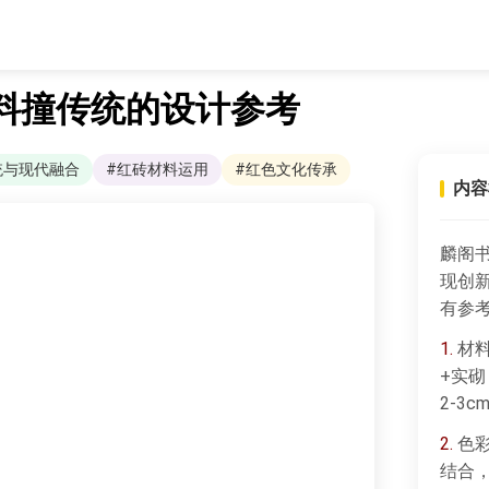
料撞传统的设计参考
统与现代融合
#红砖材料运用
#红色文化传承
内容
麟阁
现创
有参
1.
材料
+实砌
2-3
2.
色彩
结合