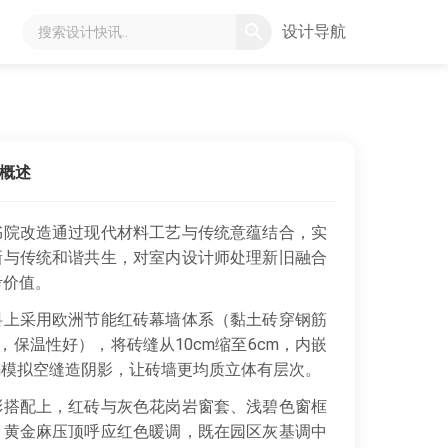
设计导航
概述
书院改造通过现代材料工艺与传统意蕴结合，实
新与传统和谐共生，对室内设计师处理新旧融合
考价值。
上采用欧洲节能红砖幕墙体系（黏土砖穿钢筋
，保温性好），将砖缝从10cm缩至6cm，内嵌
cm模拟空缝造阴影，让砖墙更均质立体有层次。
搭配上，红砖与灰色花岗岩窗套、浅碧色窗框
，黄金麻压顶呼应红色暖调，既在园区灰基调中