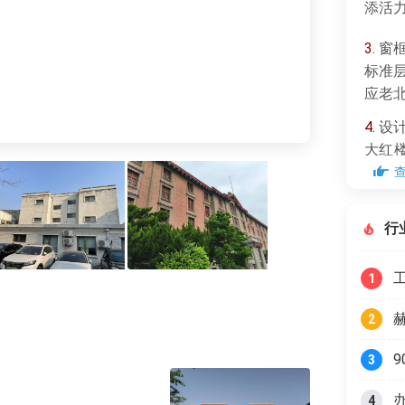
添活
3.
窗框
标准
应老
4.
设计
大红
蓄美
行
1
2
3
4