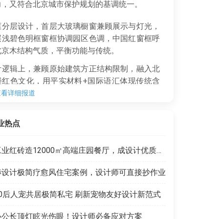
力，又符合北京城市保护规划的基调统一。
分层设计，首层大玻璃橱窗兼顾展示与灯光，
层浅碧色明框窗框协调园区色调，中国红窗框呼
北京木结构气质，平衡功能与传统。
逻辑上，兼顾原始建筑方正结构限制，融入北
楼红色文化，用平实材料+国际语汇体现传统含
，实现企业形象国际化与北京传统特色的融合。
查看详细报道
业热点
工业红砖造12000㎡高端庄园餐厅，成设计优质范本
赫设计极简疗愈风住宅案例，设计师可直接抄作业
90后人宠共居极简私宅 刷新宠物友好设计新范式
办公长顶灯眩光伤眼！设计师必备应对方案