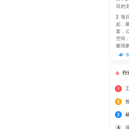
目的
2.
项目
起、最
套，公
空间
极强
3.
现
坡」
行
件，
1
2
3
4