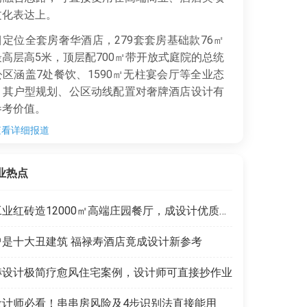
文化表达上。
定位全套房奢华酒店，279套套房基础款76㎡
高层高5米，顶层配700㎡带开放式庭院的总统
区涵盖7处餐饮、1590㎡无柱宴会厅等全业态
，其户型规划、公区动线配置对奢牌酒店设计有
参考价值。
查看详细报道
在前往对应公众号后台私信发送关键词「吉隆
，即可免费领取该项目高清软装方案PDF源文
业热点
可直接拆解顶级酒店设计团队的落地细节。
工业红砖造12000㎡高端庄园餐厅，成设计优质范本
曾是十大丑建筑 福禄寿酒店竟成设计新参考
赫设计极简疗愈风住宅案例，设计师可直接抄作业
设计师必看！串串房风险及4步识别法直接能用