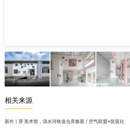
相关来源
新作丨芽·美术馆，清水河铁道仓库焕新 / 空气联盟+筑簉社