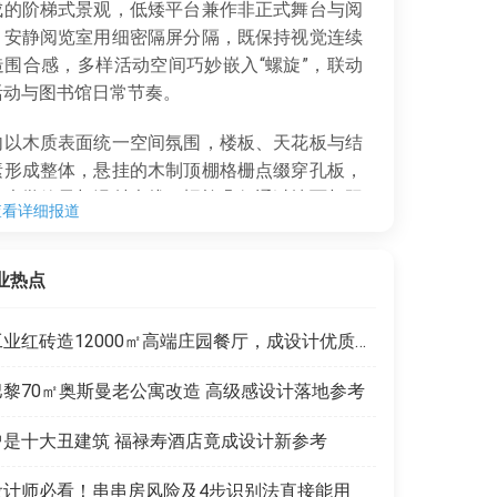
成的阶梯式景观，低矮平台兼作非正式舞台与阅
；安静阅览室用细密隔屏分隔，既保持视觉连续
造围合感，多样活动空间巧妙嵌入“螺旋”，联动
活动与图书馆日常节奏。
以木质表面统一空间氛围，楼板、天花板与结
素形成整体，悬挂的木制顶棚格栅点缀穿孔板，
节声学效果与漫射光线，螺旋几何通过墙面与阳
查看详细报道
缘的微妙变化清晰呈现，材料克制却让结构与日
为空间特性的核心。
业热点
观与建筑深度联动：
地面用绿色岛屿勾勒场地边
引导入口，兼具雨水滞留与生态栖息地功能；屋
工业红砖造12000㎡高端庄园餐厅，成设计优质范本
园延续“向上生长”理念，分层露台从有顶阅读花
开放观景平台，随攀登逐步变化氛围，地面与屋
巴黎70㎡奥斯曼老公寓改造 高级感设计落地参考
观共同构建自然与文化相遇的公共领域。
曾是十大丑建筑 福禄寿酒店竟成设计新参考
设计师必看！串串房风险及4步识别法直接能用