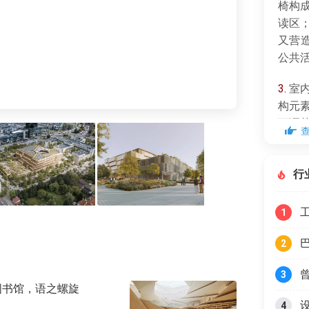
椅构
读区
又营
公共
3.
室内
构元
可调
台边
光成
行
4.
景
界、
1
顶花
园到
2
顶景
3
图书馆，语之螺旋
4