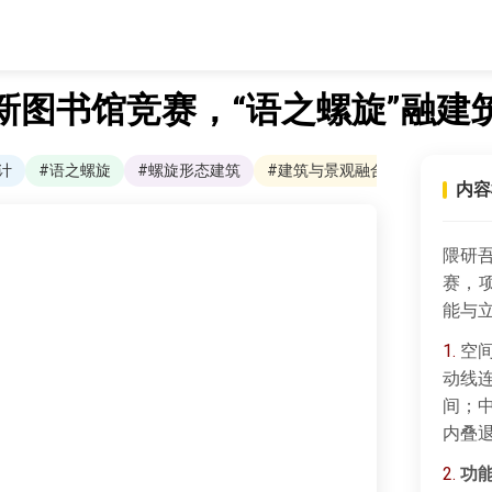
新图书馆竞赛，“语之螺旋”融建
计
#语之螺旋
#螺旋形态建筑
#建筑与景观融合
内容
隈研
赛，
能与
1.
空间
动线
间；
内叠
2.
功