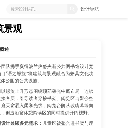
设计导航
筑景观
概述
吾团队携手赢得波兰热舒夫新公共图书馆设计竞
项目“语之螺旋”将建筑与景观融合为兼具文化功
立体公园的公共设施。
以螺旋上升形态围绕顶部采光中庭布局，连续
连接各层，引导读者穿梭书架、阅览区与聚会空
中庭天窗洒入柔和光线，阅览台阶从玻璃幕墙向
退，创造沿窗休憩阅读区的同时提供开阔视野。
能设计兼顾多元需求：
儿童区被整合进书架与座