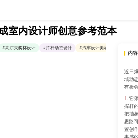
 成室内设计师创意参考范本
#高尔夫奖杯设计
#挥杆动态设计
#汽车设计美学
内容
近日
域动
有极
1.
它采
挥杆
把抽
思路
置创
事感