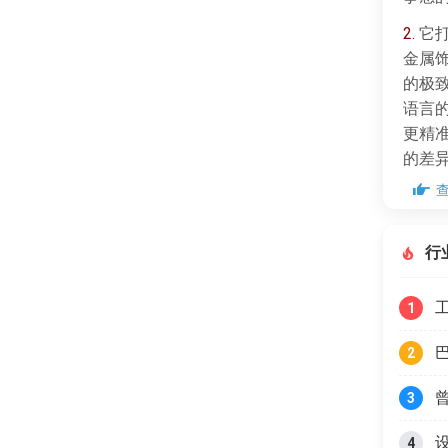
2.
它打
金属
的极
语言
更精
的差
行
1
2
3
4