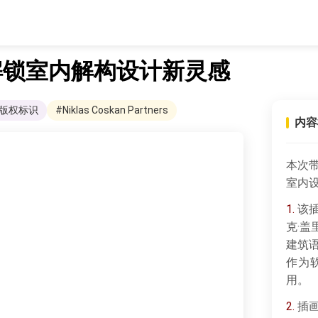
解锁室内解构设计新灵感
#版权标识
#Niklas Coskan Partners
内容
本次
室内
1.
该插画
克·
建筑
作为
用。
2.
插画