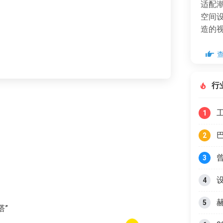
适配
空间
造的
行
1
2
3
4
5
塔”