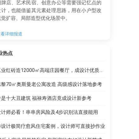
潮牌店、艺术民宿、创意办公等需要强记忆点的
设计，也能借鉴其元素处理思路，用在小户型改
视觉扩容、局部造型优化场景中。
查看详细报道
业热点
工业红砖造12000㎡高端庄园餐厅，成设计优质范本
巴黎70㎡奥斯曼老公寓改造 高级感设计落地参考
曾是十大丑建筑 福禄寿酒店竟成设计新参考
设计师必看！串串房风险及4步识别法直接能用
赫设计极简疗愈风住宅案例，设计师可直接抄作业