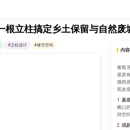
一根立柱搞定乡土保留与自然废
造
#立柱设计
#镂空空间
内容
葡萄
屋原
偶然
筑改造
1.
基
檐口
持空
2.
戏