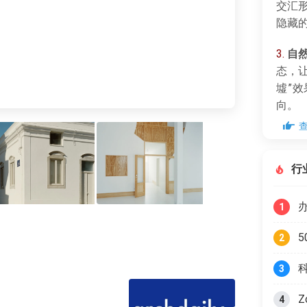
交汇
隐藏
3.
自
态，让
墟”
向。
行
1
2
3
Z
4