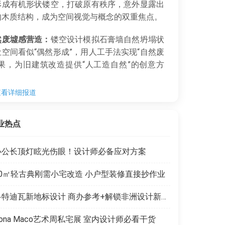
形成有机形状镂空，打破原有秩序，意外显露出
的木质结构，成为空间视觉与概念的双重焦点。
然废墟感营造：
镂空设计模拟石膏墙自然坍塌状
空间看似“偶然形成”，用人工手法实现“自然废
效果，为旧建筑改造提供“人工造自然”的创意方
查看详细报道
业热点
办公长顶灯眩光伤眼！设计师必备应对方案
50㎡轻古典刚需小宅改造 小户型装修直接抄作业
科特迪瓦新地标设计 商办参考+解锁非洲设计新商机
ona Maco艺术周私宅展 室内设计师必看干货