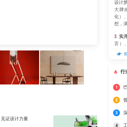
设计梦
大牌
化）
想，
3.
实
言）
Ita
LEE
辑香
行
意表
4.
早鸟
1
元）
排行
2
3
聚，见证设计力量
4