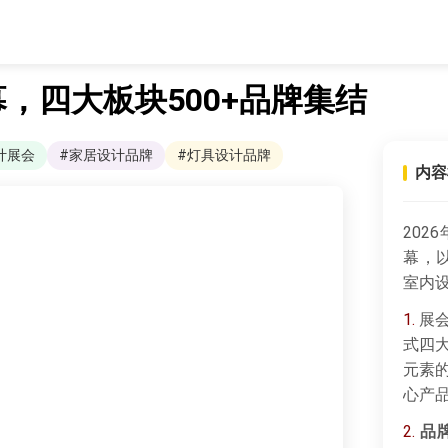
启幕，四大板块500+品牌集结
计展会
#家居设计品牌
#灯具设计品牌
内容
202
幕，以
室内
1.
展会
式四
元素
心产
2.
品