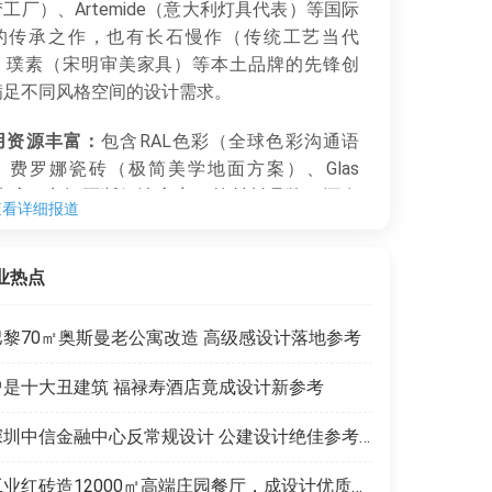
工厂）、Artemide（意大利灯具代表）等国际
的传承之作，也有长石慢作（传统工艺当代
、璞素（宋明审美家具）等本土品牌的先锋创
满足不同风格空间的设计需求。
用资源丰富：
包含RAL色彩（全球色彩沟通语
、费罗娜瓷砖（极简美学地面方案）、Glas
lia玻璃（空间隔断解决方案）等材料品牌，还有
查看详细报道
DARSON（东方非遗灯具）、LINKUNIT（建筑逻
插）等创意产品，助力设计师提升空间质感与创
业热点
达。
优惠截止3月18日（单日票158元，全价285
巴黎70㎡奥斯曼老公寓改造 高级感设计落地参考
，展会开放时间及地址明确，方便设计师提前安
程，对接全球设计力量。
曾是十大丑建筑 福禄寿酒店竟成设计新参考
深圳中信金融中心反常规设计 公建设计绝佳参考范本
工业红砖造12000㎡高端庄园餐厅，成设计优质范本