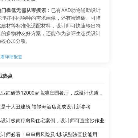
地门槛低无需从零摸索：
已有AAD动物辅助设计
整理好不同物种的需求画像，还有蜜蜂砖、可降
丝建材等标准化适配材料，设计师可快速输出符
求的多物种友好方案，还能作为参评生态类设计
的核心加分项。
查看详细报道
业热点
工业红砖造12000㎡高端庄园餐厅，成设计优质范本
曾是十大丑建筑 福禄寿酒店竟成设计新参考
赫设计极简疗愈风住宅案例，设计师可直接抄作业
设计师必看！串串房风险及4步识别法直接能用