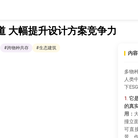
道 大幅提升设计方案竞争力
#跨物种共存
#生态建筑
内容
多物
人类
下E
1.
它
的真
用：
撞立
可直
景，