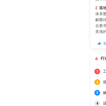
2.
落
体系
解菌
合要
奖项
行
1
2
3
4