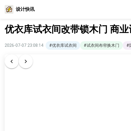
设计快讯
优衣库试衣间改带锁木门 商
2026-07-07 23:08:14
#优衣库试衣间
#试衣间布帘换木门
#