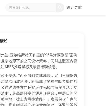
设计导航
概述
弗兰-西尔维斯特工作室的“95号海滨别墅”案例
了复杂地形下的空间设计策略，同时提醒室内设
注ABBS推送星标及最新招聘信息。
位于安达卢西亚倾斜森林地块，采用三栋锯齿
长建筑沿山坡延伸，轻贴地形的布局既遵循自然
，又通过调整方向捕捉最佳光线与海岸景观；功
层清晰，最高层卧室连通屋顶露台，中层日间区
景玻璃墙（被上方悬挑遮蔽），底层包含车库与
空间，垂直循环核心确保空间流动，还通过视线