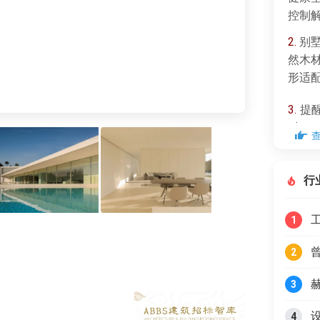
控制
2.
别墅
然木
形适
3.
提醒
时A
Per
等招
行
1
2
3
4