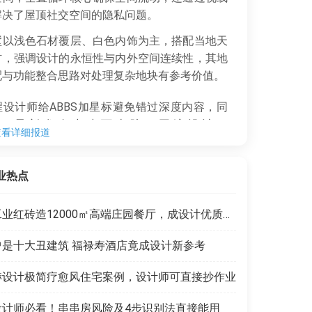
解决了屋顶社交空间的隐私问题。
以浅色石材覆层、白色内饰为主，搭配当地天
材，强调设计的永恒性与内外空间连续性，其地
配与功能整合思路对处理复杂地块有参考价值。
设计师给ABBS加星标避免错过深度内容，同
BBS最新发布中建西南院、同济设计、
查看详细报道
kins&Will等机构的建筑师、室内设计师、实习生
聘岗位，覆盖不同经验层级需求。
业热点
工业红砖造12000㎡高端庄园餐厅，成设计优质范本
曾是十大丑建筑 福禄寿酒店竟成设计新参考
赫设计极简疗愈风住宅案例，设计师可直接抄作业
设计师必看！串串房风险及4步识别法直接能用