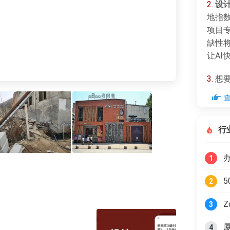
2.
设
地指
项目
缺性
让A
3.
想要
领取
储备
行
1
2
Z
3
4