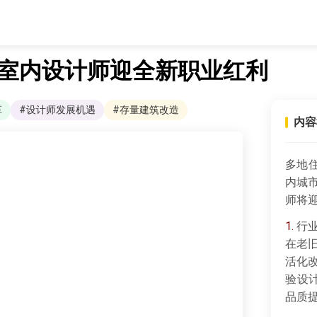
 室内设计师迎全新职业红利
革
#设计师发展机遇
#存量建筑改造
内容
多地
内城
师将
1.
行业
在老
活化
验设
品质