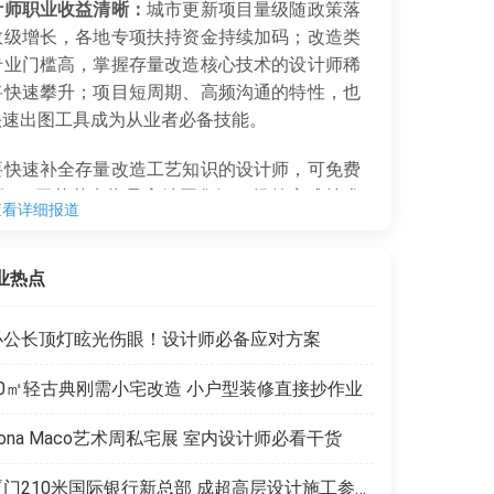
计师职业收益清晰：
城市更新项目量级随政策落
数级增长，各地专项扶持资金持续加码；改造类
专业门槛高，掌握存量改造核心技术的设计师稀
将快速攀升；项目短周期、高频沟通的特性，也
I快速出图工具成为从业者必备技能。
快速补全存量改造工艺知识的设计师，可免费
《dop工艺节点指导高清图集》，提前完成技术
查看详细报道
抢占赛道先机。
业热点
办公长顶灯眩光伤眼！设计师必备应对方案
50㎡轻古典刚需小宅改造 小户型装修直接抄作业
ona Maco艺术周私宅展 室内设计师必看干货
厦门210米国际银行新总部 成超高层设计施工参考范本